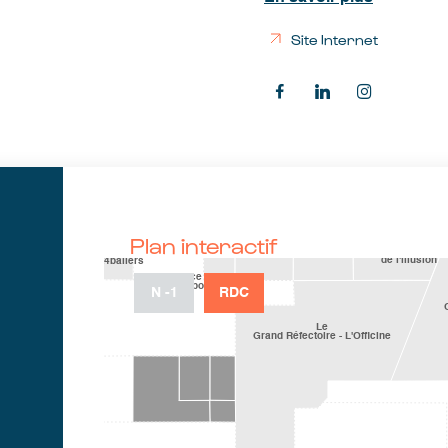
Site Internet
Plan interactif
N
-1
RDC