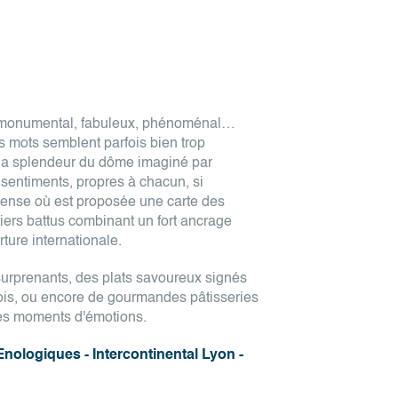
, monumental, fabuleux, phénoménal…
es mots semblent parfois bien trop
 la splendeur du dôme imaginé par
s sentiments, propres à chacun, si
mense où est proposée une carte des
iers battus combinant un fort ancrage
ture internationale.
surprenants, des plats savoureux signés
ois, ou encore de gourmandes pâtisseries
es moments d'émotions.
nologiques - Intercontinental Lyon -