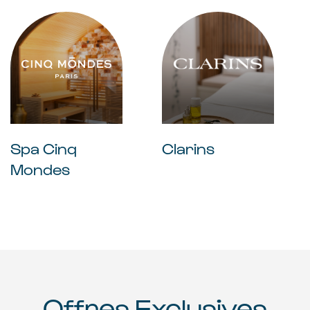
épicerie fine &
traiteur
banque
Restaurants
restaurants & bars
Café
Spa Cinq
Clarins
Bien-être
Mondes
Soins
Cosmétiques
Coiffure beauté
Offres Exclusives