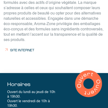
formulés avec des actifs d’origine végétale. La marque
s’adresse à celles et ceux qui souhaitent composer leurs
propres produits de beauté ou opter pour des alternatives
naturelles et accessibles. Engagée dans une démarche
éco-responsable, Aroma-Zone privilégie des emballages
éco-conçus et des formules sans ingrédients controversés,
tout en mettant l’accent sur la transparence et la qualité de
ses produits.
SITE INTERNET
Horaires
Ouvert du lundi au jeudi de 10h
à 19h30.
Ouvert le vendredi de 10h à
19h30.